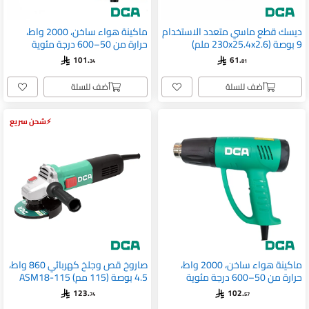
ديسك قطع ماسي متعدد الاستخدام
ماكينة هواء ساخن، 2000 واط،
9 بوصة (230x25.4x2.6 ملم)
حرارة من 50–600 درجة مئوية
AQB2000
30270100019
101.
61.
34
81
أضف للسلة
أضف للسلة
شحن سريع
ماكينة هواء ساخن، 2000 واط،
صاروخ قص وجلخ كهربائي 860 واط،
حرارة من 50–600 درجة مئوية
4.5 بوصة (115 مم) ASM18-115
AQB05-2000
123.
102.
74
57