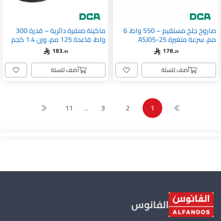
صاروخ جلخ مستقيم – 550 واط، 6
ماكينة صنفرة دائرية – قدرة 300
مم، سرعة متغيرة ASJ05-25
واط، قاعدة 125 مم، وزن 1.4 كجم
ASA125
183.
178.
93
25
أضف للسلة
أضف للسلة
11
3
2
1
...
الفانوس