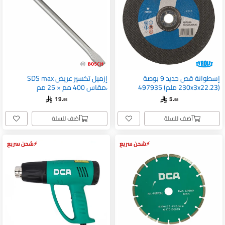
إسطوانة قص حديد 9 بوصة
إزميل تكسير عريض SDS max
(230x3x22.23 ملم) 497935
،مقاس 400 مم × 25 مم
JE2608690235
19.
5.
55
58
أضف للسلة
أضف للسلة
شحن سريع
شحن سريع