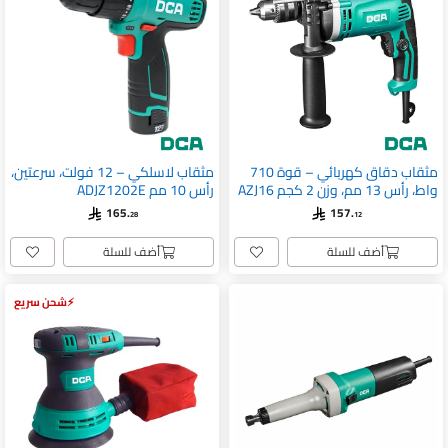
مثقاب دقاق كهربائي – قوة 710
مثقاب لاسلكي – 12 فولت، سرعتين،
واط، رأس 13 مم، وزن 2 كجم AZJ16
رأس 10 مم ADJZ1202E
165.
157.
28
12
أضف للسلة
أضف للسلة
شحن سريع