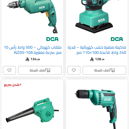
ماكينة صنفرة خشب كهربائية – قدرة
مثقاب كهربائي – 500 واط، رأس 10
240 واط، قاعدة 100×110 مم
مم، سرعة متغيرة AJZ05-10A
ASB03-100S
134.
128.
08
39
أضف للسلة
أضف للسلة
شحن سريع