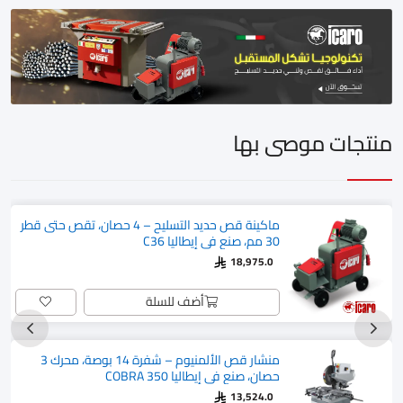
منتجات موصى بها
ماكينة قص حديد التسليح – 4 حصان، تقص حتى قطر
30 مم، صنع في إيطاليا C36
18,975.0
أضف للسلة
منشار قص الألمنيوم – شفرة 14 بوصة، محرك 3
حصان، صنع في إيطاليا COBRA 350
13,524.0