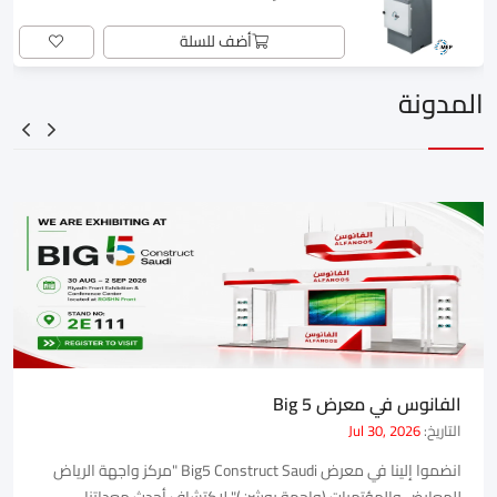
أضف للسلة
المدونة
الفانوس في معرض Big 5
التاريخ:
Jul 30, 2026
انضموا إلينا في معرض Big5 Construct Saudi "مركز واجهة الرياض
للمعارض والمؤتمرات (واجهة روشن)" لاكتشاف أحدث معداتنا