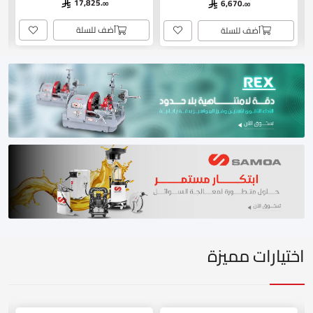
17,825.
6,670.
00
00
P)
أضف للسلة
أضف للسلة
اختيارات مميزة