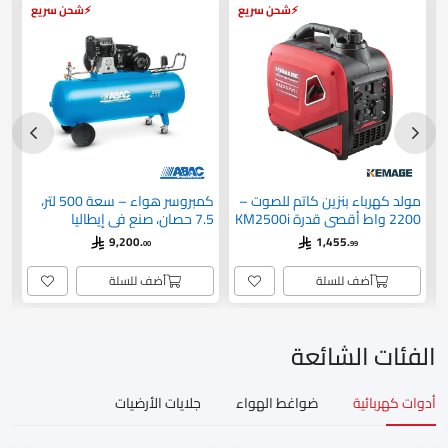
شحن سريع
شحن سريع
مولد كهرباء بنزين كاتم للصوت –
كمبروسر هواء – سعة 500 لتر،
2200 واط أقصى قدرة KM2500i
7.5 حصان، صنع في إيطاليا
B6000/500 CT7.5
صن
9,200.
1,455.
00
99
أضف للسلة
أضف للسلة
الفئات الشائعة
أدوات كهربائية
ضواغط الهواء
جلايات الأرضيات