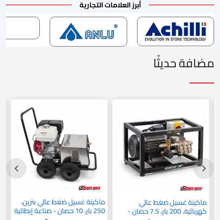
أبرز العلامات التجارية
مضافة حديثًا
ماكينة غسيل ضغط عالي بنزين،
ما
ماكينة غسيل ضغط عالي
250 بار، 10 حصان - صناعة إيطالية
كهربائية، 200 بار، 7.5 حصان -
PWPP250-15B
صناعة إيطالية PWCG200NI