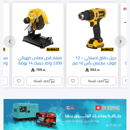
ريع
دريل دقاق لاسلكي – 12
منشار قص معادن كهربائي
ط، سعة
فولت، سرعتين، رأس 10 مم
2200 واط، ديسك 14 بوصة
واط، 
DCD716CS
(355مم) D28730
خشب 85 مم 349
759.
552.
00
00
أضف للسلة
أضف للسلة